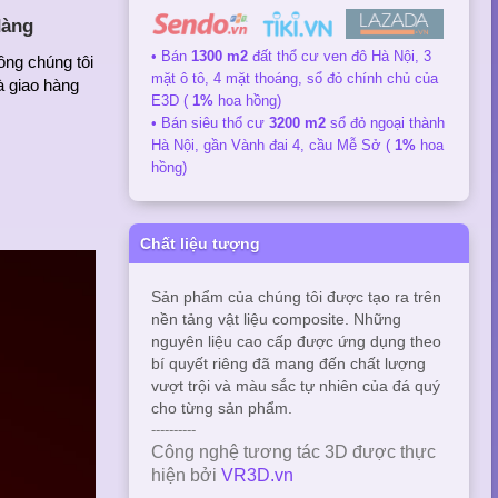
dàng
• Bán
1300 m2
đất thổ cư ven đô Hà Nội, 3
ông chúng tôi
mặt ô tô, 4 mặt thoáng, sổ đỏ chính chủ của
à giao hàng
E3D (
1%
hoa hồng)
• Bán siêu thổ cư
3200 m2
sổ đỏ ngoại thành
Hà Nội, gần Vành đai 4, cầu Mễ Sở (
1%
hoa
hồng)
Chất liệu tượng
Sản phẩm của chúng tôi được tạo ra trên
nền tảng vật liệu composite. Những
nguyên liệu cao cấp được ứng dụng theo
bí quyết riêng đã mang đến chất lượng
vượt trội và màu sắc tự nhiên của đá quý
cho từng sản phẩm.
----------
Công nghệ tương tác 3D được thực
hiện bởi
VR3D.vn