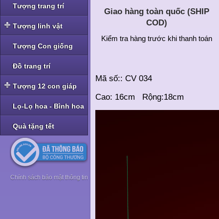
Tượng trang trí
Giao hàng toàn quốc (SHIP
COD)
Tượng linh vật
Kiểm tra hàng trước khi thanh toán
Tượng linh vật Nghê -
Tượng Con giống
Tỳ Hưu
Tượng linh vật Rồng
Đồ trang trí
Mã số:: CV 034
Tượng linh vật Cóc -
Tượng 12 con giáp
Thiềm Thừ
Cao: 16cm Rộng:18cm
Tượng bộ Giáp bé
Lọ-Lọ hoa - Bình hoa
Tượng bộ Giáp nhỡ
Quà tặng tết
Tượng bộ Giáp to
Tượng bộ Giáp hoa
Chính sách bảo mật thông tin