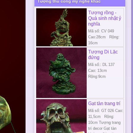
Tượng thủ công mỹ nghệ khác
Tượng rồng -
Quà sinh nhật ý
nghĩa
Mã số: CV 049
Cao:28cm Rộng:
16cm
Tượng Di Lặc
đứng
Mã số:: DL 137
Cao: 13cm
Rộng:9cm
Gạt tàn trang trí
Mã số: GT 026 Cao:
11,5cm Rộng:
10cm Tượng trang
trí decor Gạt tàn