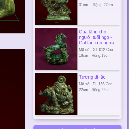
31cm Rộng: 27cm
Qùa tặng cho
người tuổi ngọ -
Gạt tàn con ngựa
Mã số:: GT 012 Cao:
18cm Rộng:19cm
Tượng di lặc
Mã số:: DL 136 Cao:
22cm Rộng:22cm