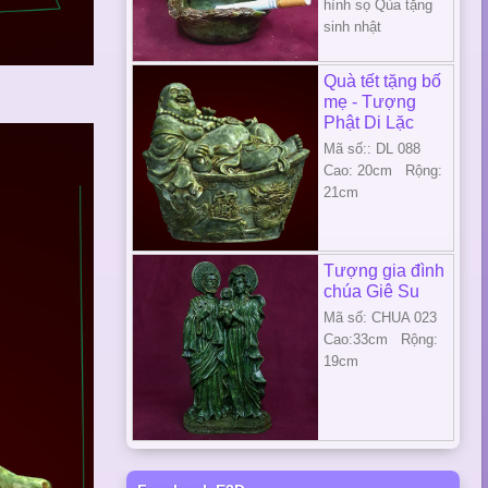
hình sọ Qùa tặng
sinh nhật
Quà tết tặng bố
mẹ - Tượng
Phật Di Lặc
Mã số:: DL 088
Cao: 20cm Rộng:
21cm
Tượng gia đình
chúa Giê Su
Mã số: CHUA 023
Cao:33cm Rộng:
19cm