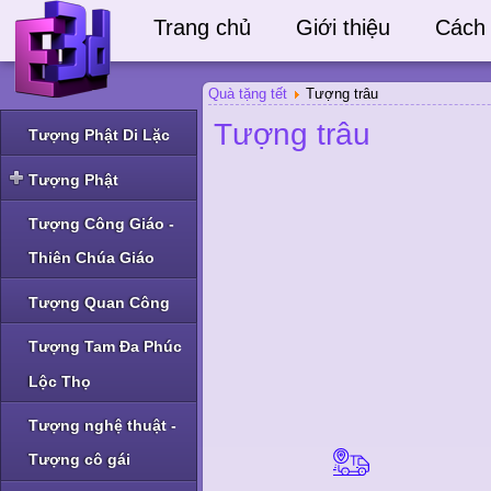
Trang chủ
Giới thiệu
Cách
Quà tặng tết
Tượng trâu
Tượng trâu
Tượng Phật Di Lặc
Tượng Phật
Tượng Phật Thích Ca
Tượng Công Giáo -
và Phật A Di Đà
Thiên Chúa Giáo
Tượng Phật Bà Quan
Âm và Phật khác
Tượng Quan Công
Tượng Tam Đa Phúc
Lộc Thọ
Tượng nghệ thuật -
Tượng cô gái