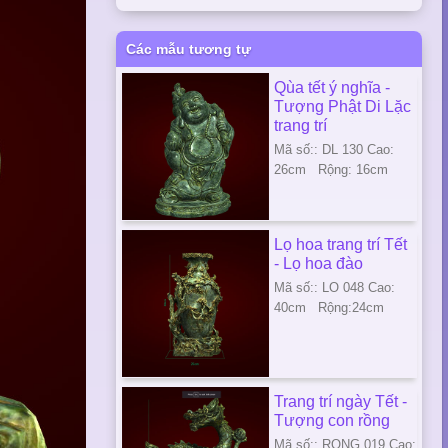
Các mẫu tương tự
Qùa tết ý nghĩa -
Tượng Phật Di Lặc
trang trí
Mã số:: DL 130 Cao:
26cm Rộng: 16cm
Lọ hoa trang trí Tết
- Lọ hoa đào
Mã số:: LO 048 Cao:
40cm Rộng:24cm
Trang trí ngày Tết -
Tượng con rồng
Mã số:: RONG 019 Cao: