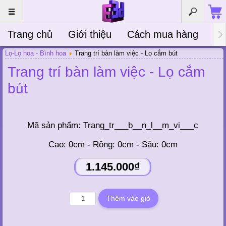
Trang chủ
Giới thiệu
Cách mua hàng
Bà
Lọ-Lọ hoa - Bình hoa
Trang trí bàn làm việc - Lọ cắm bút
Trang trí bàn làm việc - Lọ cắm
bút
Mã sản phẩm:
Trang_tr___b__n_l__m_vi___c
Cao: 0cm - Rộng: 0cm - Sâu: 0cm
1.145.000₫