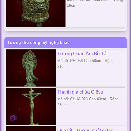
19cm
Tượng thủ công mỹ nghệ khác
Tượng Quan Âm Bồ Tát
Mã số: PH 058 Cao:58cm Rộng:
21cm
Thánh giá chúa Giêsu
Mã số: CHUA 026 Cao:49cm Rộng:
23cm
Qùa tết - Tượng phật di lặc