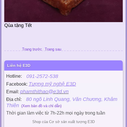
Qùa tặng Tết
Trang trước
Trang sau
Liên hệ E3D
091-2572-538
Hotline:
Tượng mỹ nghệ E3D
Facebook:
phamthithao@e3d.vn
Email:
80 ngõ Linh Quang, Văn Chương, Khâm
Địa chỉ:
Thiên
(Xem bản đồ và chỉ dẫn)
Thời gian làm việc từ 7h-22h mọi ngày trong tuần
Shop của Cơ sở sản xuất tượng E3D