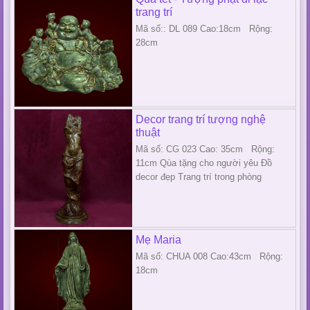
trang trí
Mã số:: DL 089 Cao:18cm Rộng:
28cm
Decor trang trí tượng nghệ
thuật
Mã số: CG 023 Cao: 35cm Rộng:
11cm Qùa tặng cho người yêu Đồ
decor đẹp Trang trí trong phòng
Mẹ Maria
Mã số: CHUA 008 Cao:43cm Rộng:
18cm