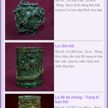
Mã số : LO 026 Cao: 19,5cm
Rộng: 19cm Bình bông Nội thất
trang trí Lọ hoa đẹp Bình hoa đẹp
Lọ cắm bút
Mã số: LO 059 Cao: 11cm Rộng:
8cm Hộp cắm bút Đồ trang trí bàn
làm việc Qùa kỷ niệm Qùa sinh
nhật tặng bạn
Lọ để bó nhang - Trang trí
ban thờ
Mã số: LO 067 Cao:20cm Rộng: