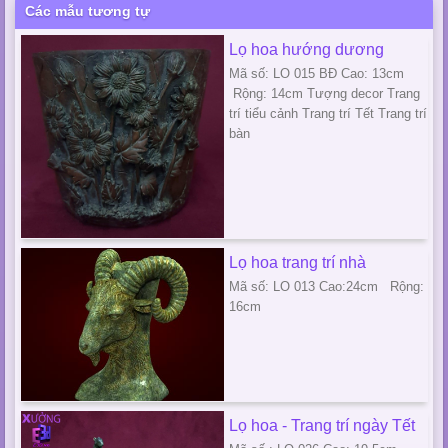
Các mẫu tương tự
Lọ hoa hướng dương
Mã số: LO 015 BĐ Cao: 13cm
Rộng: 14cm Tượng decor Trang
trí tiểu cảnh Trang trí Tết Trang trí
bàn
Lọ hoa trang trí nhà
Mã số: LO 013 Cao:24cm Rộng:
16cm
Lọ hoa - Trang trí ngày Tết