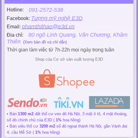
091-2572-538
Hotline:
Tượng mỹ nghệ E3D
Facebook:
phamthithao@e3d.vn
Email:
80 ngõ Linh Quang, Văn Chương, Khâm
Địa chỉ:
Thiên
(Xem bản đồ và chỉ dẫn)
Thời gian làm việc từ 7h-22h mọi ngày trong tuần
Shop của Cơ sở sản xuất tượng E3D
• Bán
1300 m2
đất thổ cư ven đô Hà Nội, 3 mặt ô tô, 4 mặt thoáng,
sổ đỏ chính chủ của E3D (
1%
hoa hồng)
• Bán siêu thổ cư
3200 m2
sổ đỏ ngoại thành Hà Nội, gần Vành đai
4, cầu Mễ Sở (
1%
hoa hồng)