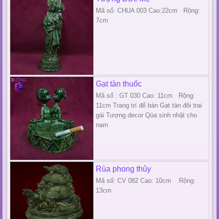
Mã số: CHUA 003 Cao:22cm Rộng:
7cm
Gạt tàn thuốc
Mã số : GT 030 Cao: 11cm Rộng:
11cm Trang trí để bàn Gạt tàn đôi trai
gái Tượng decor Qùa sinh nhật cho
nam
Rùa phong thủy
Mã số: CV 082 Cao: 10cm Rộng:
13cm