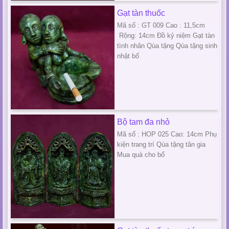
Gạt tàn thuốc
Mã số : GT 009 Cao : 11,5cm
Rộng: 14cm Đồ kỷ niệm Gạt tàn
tình nhân Qùa tặng Qùa tặng sinh
nhật bố
Bộ tam đa nhỏ
Mã số : HOP 025 Cao: 14cm Phụ
kiện trang trí Qùa tặng tân gia
Mua quà cho bố