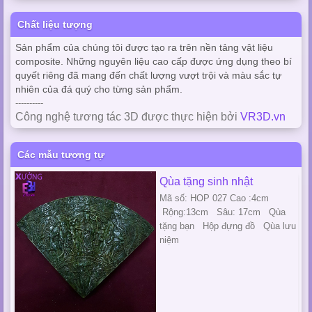
Chất liệu tượng
Sản phẩm của chúng tôi được tạo ra trên nền tảng vật liệu
composite. Những nguyên liệu cao cấp được ứng dụng theo bí
quyết riêng đã mang đến chất lượng vượt trội và màu sắc tự
nhiên của đá quý cho từng sản phẩm.
----------
Công nghệ tương tác 3D được thực hiện bởi
VR3D.vn
Các mẫu tương tự
Qùa tặng sinh nhật
Mã số: HOP 027 Cao :4cm
Rộng:13cm Sâu: 17cm Qùa
tặng bạn Hộp đựng đồ Qùa lưu
niệm