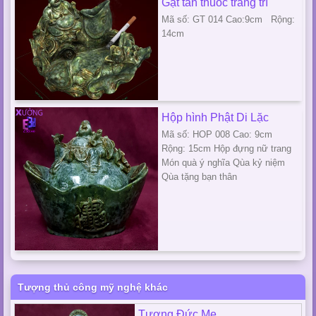
Gạt tàn thuốc trang trí
Mã số: GT 014 Cao:9cm Rộng:
14cm
Hộp hình Phật Di Lặc
Mã số: HOP 008 Cao: 9cm
Rộng: 15cm Hộp đựng nữ trang
Món quà ý nghĩa Qùa kỷ niệm
Qùa tặng bạn thân
Tượng thủ công mỹ nghệ khác
Tượng Đức Mẹ