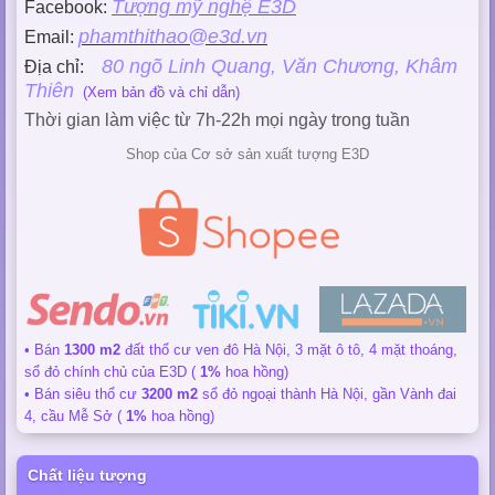
Tượng mỹ nghệ E3D
Facebook:
phamthithao@e3d.vn
Email:
80 ngõ Linh Quang, Văn Chương, Khâm
Địa chỉ:
Thiên
(Xem bản đồ và chỉ dẫn)
Thời gian làm việc từ 7h-22h mọi ngày trong tuần
Shop của Cơ sở sản xuất tượng E3D
• Bán
1300 m2
đất thổ cư ven đô Hà Nội, 3 mặt ô tô, 4 mặt thoáng,
sổ đỏ chính chủ của E3D (
1%
hoa hồng)
• Bán siêu thổ cư
3200 m2
sổ đỏ ngoại thành Hà Nội, gần Vành đai
4, cầu Mễ Sở (
1%
hoa hồng)
Chất liệu tượng