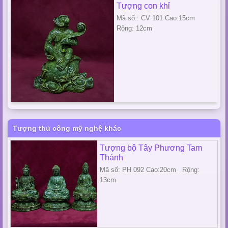
Tượng con khỉ
Mã số:: CV 101 Cao:15cm
Rộng: 12cm
Tượng thủ công mỹ nghệ khác
Tượng bộ Tây Phương Tam
Thánh
Mã số: PH 092 Cao:20cm Rộng:
13cm