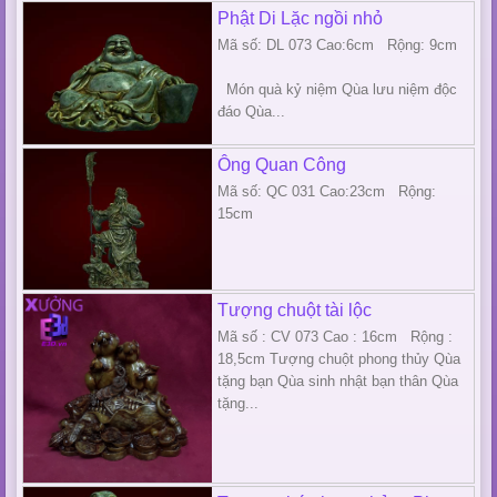
Phật Di Lặc ngồi nhỏ
Mã số: DL 073 Cao:6cm Rộng: 9cm
Món quà kỷ niệm Qùa lưu niệm độc
đáo Qùa...
Ông Quan Công
Mã số: QC 031 Cao:23cm Rộng:
15cm
Tượng chuột tài lộc
Mã số : CV 073 Cao : 16cm Rộng :
18,5cm Tượng chuột phong thủy Qùa
tặng bạn Qùa sinh nhật bạn thân Qùa
tặng...