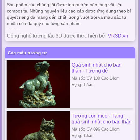
Sản phẩm của chúng tôi được tạo ra trên nền tảng vật liệu
composite. Những nguyên liệu cao cấp được ứng dụng theo bí
quyết riêng đã mang đến chất lượng vượt trội và màu sắc tự
nhiên của đá quý cho từng sản phẩm.
----------
Công nghệ tương tác 3D được thực hiện bởi
VR3D.vn
Các mẫu tương tự
Quà sinh nhật cho bạn
thân - Tượng dê
Mã số:: CV 100 Cao:14cm
Rộng: 12cm
Tượng con mèo - Tặng
quà sinh nhật cho bạn thân
Mã số:: CV 096 Cao:10cm
Rộng: 13cm