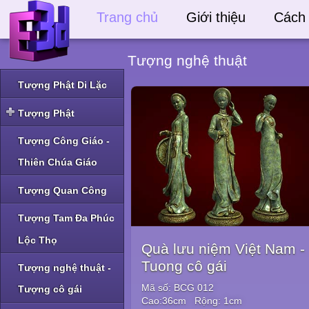
Trang chủ
Giới thiệu
Cách
Tượng nghệ thuật
Tượng Phật Di Lặc
Tượng Phật
Tượng Phật Thích Ca
Tượng Công Giáo -
và Phật A Di Đà
Thiên Chúa Giáo
Tượng Phật Bà Quan
Âm và Phật khác
Tượng Quan Công
Tượng Tam Đa Phúc
Lộc Thọ
Quà lưu niệm Việt Nam -
Tuong cô gái
Tượng nghệ thuật -
Mã số: BCG 012
Tượng cô gái
Cao:36cm Rộng: 1cm