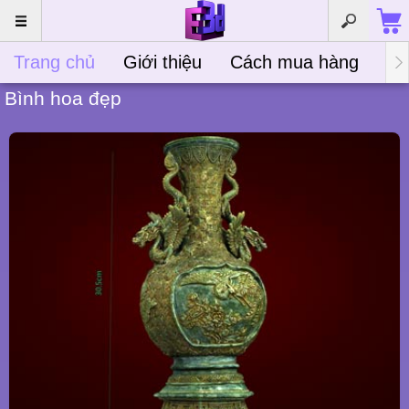
Trang chủ
Giới thiệu
Cách mua hàng
Bà
Bình hoa đẹp