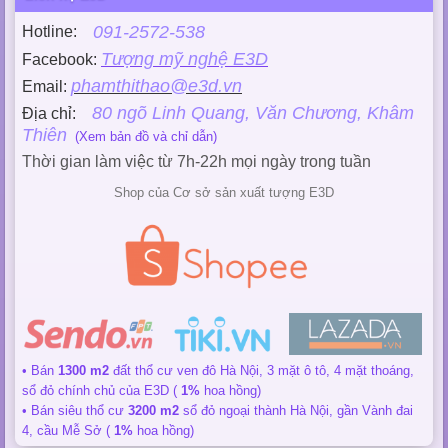
091-2572-538
Hotline:
Tượng mỹ nghệ E3D
Facebook:
phamthithao@e3d.vn
Email:
80 ngõ Linh Quang, Văn Chương, Khâm
Địa chỉ:
Thiên
(Xem bản đồ và chỉ dẫn)
Thời gian làm việc từ 7h-22h mọi ngày trong tuần
Shop của Cơ sở sản xuất tượng E3D
• Bán
1300 m2
đất thổ cư ven đô Hà Nội, 3 mặt ô tô, 4 mặt thoáng,
sổ đỏ chính chủ của E3D (
1%
hoa hồng)
• Bán siêu thổ cư
3200 m2
sổ đỏ ngoại thành Hà Nội, gần Vành đai
4, cầu Mễ Sở (
1%
hoa hồng)