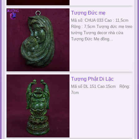
Tượng Đức mẹ
Mã số: CHUA 033 Cao : 11,5cm
Rộng : 7,5cm Tượng đức mẹ treo
tường Tượng decor nhà cửa
Tượng Đức Mẹ đồng...
Tượng Phật Di Lặc
Mã số DL 151 Cao:15cm Rộng:
7cm