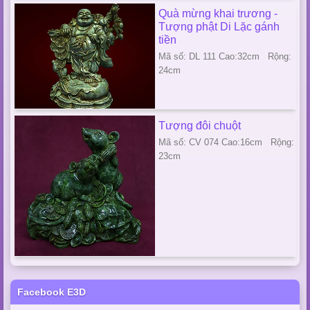
Quà mừng khai trương -
Tượng phật Di Lặc gánh
tiền
Mã số: DL 111 Cao:32cm Rộng:
24cm
Tượng đôi chuột
Mã số: CV 074 Cao:16cm Rộng:
23cm
Facebook E3D