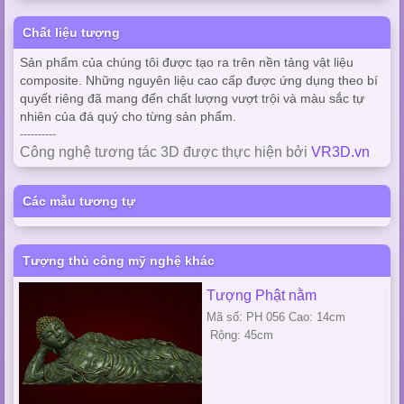
Chất liệu tượng
Sản phẩm của chúng tôi được tạo ra trên nền tảng vật liệu
composite. Những nguyên liệu cao cấp được ứng dụng theo bí
quyết riêng đã mang đến chất lượng vượt trội và màu sắc tự
nhiên của đá quý cho từng sản phẩm.
----------
Công nghệ tương tác 3D được thực hiện bởi
VR3D.vn
Các mẫu tương tự
Tượng thủ công mỹ nghệ khác
Tượng Phật nằm
Mã số: PH 056 Cao: 14cm
Rộng: 45cm